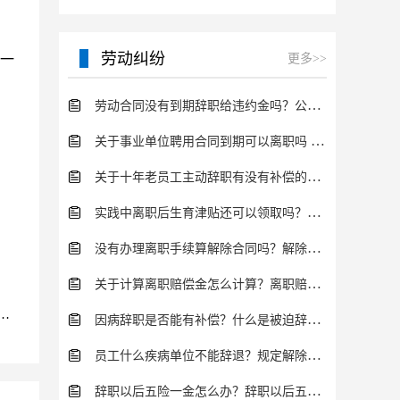
劳动纠纷
一
更多>>
劳动合同没有到期辞职给违约金吗？公司辞退员工的程序是怎样的？
关于事业单位聘用合同到期可以离职吗 事业单位离职有哪些规定？
关于十年老员工主动辞职有没有补偿的问题 一般老员工被辞退怎么补偿？
实践中离职后生育津贴还可以领取吗？生育保险待遇有哪些法律规定？
没有办理离职手续算解除合同吗？解除劳动合同离职补偿金怎么算？
关于计算离职赔偿金怎么计算？离职赔偿金的法律规定是什么？
年人发生性关系构成强奸罪吗？会受到什么法律制裁？
因病辞职是否能有补偿？什么是被迫辞职有哪些情况？
员工什么疾病单位不能辞退？规定解除劳动合同法定情形有哪些？
辞职以后五险一金怎么办？辞职以后五险一金有几种方式处理？