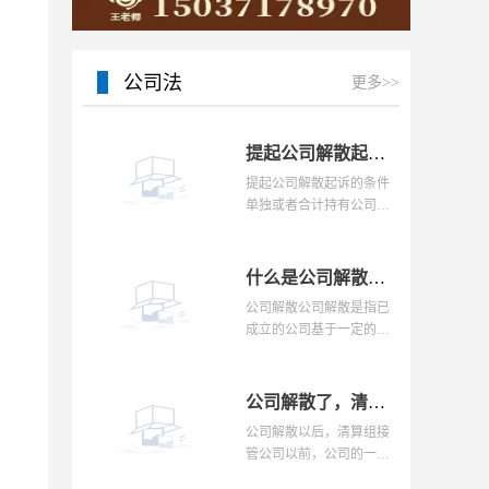
15037178970
公司法
更多>>
提起公司解散起诉的条件是什么？公司的解散事由与清算办法是怎样的？
提起公司解散起诉的条件
单独或者合计持有公司全
部股东表决权百分之十以
上的股东，以下列事由之
一提起解散公司诉讼，人
什么是公司解散？股东申请解散公司有前置程序吗？条件有哪些？
民法院应予受理：（一
公司解散公司解散是指已
成立的公司基于一定的合
法事由而使公司消灭的法
律行为。公司解散的原因
有三大类：一类是一般解
公司解散了，清算组已进场，办理注销登记前有具体的清算流程是什么？
散的原因;一类是强制
公司解散以后，清算组接
管公司以前，公司的一切
财产均由董事会负责保