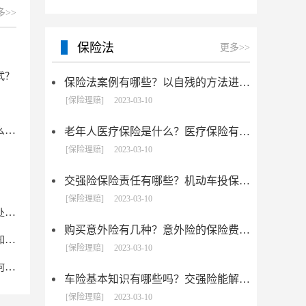
多>>
保险法
更多>>
式？
保险法案例有哪些？以自残的方法进行保险诈骗该怎么认定？
[保险理赔]
2023-03-10
公司名和商标名不一样怎么办？商标驳回复审要具备什么条件？
老年人医疗保险是什么？医疗保险有几种？
[保险理赔]
2023-03-10
？
交强险保险责任有哪些？机动车投保有哪些注意事项?
[保险理赔]
2023-03-10
物权是什么？知识产权又是什么？电商法商标违规怎么处罚？
购买意外险有几种？意外险的保险费是多少？
电商法商标违规怎么投诉？关于纳入遗产税免税范围的知识产权的具体项目
[保险理赔]
2023-03-10
电商法商标侵权的认定标准是什么？知识经济时代，如何让知识产权保值又升值
车险基本知识有哪些吗？交强险能解决哪些问题？
[保险理赔]
2023-03-10