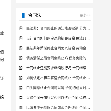
管。清算组成立后，便接
替公司董事会，开始进行
清算活动。清算的具体步
合同法
更多>>
民法典：合同终止的通知能否撤销 分为这几种情况
效
设计合同如何约定违约损害赔偿 民法典的规定分析
民法典年薪制终止合同怎么赔偿 劳动合同终止流程一览
但
债务清偿之后合同会终止吗 债务免除的特点介绍
何
合同终止还能要求继续履行吗 合同继续履行条件内容介绍
如何认定出租车客运合同终止 合同终止有什么法律后果？
证
口头同意终止合同可以吗 合同的成立时间规定介绍
离婚
采购合同未履行是否可以终止合同 债权债务终止情形一览
民法典中无期限合同怎么合理终止 合同的履行方式一览