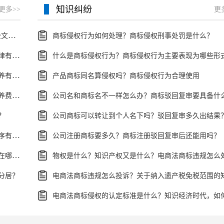
知识纠纷
更多>>
更
民事诉讼司法解释指什么?最新民事诉讼法司法解释全文是什么?
商标侵权行为如何处理？商标侵权刑事处罚是什么？
有关涉外婚姻中抚养纠纷中的法律适用等问题我国法律有什么解释？
什么是商标侵权行为？商标侵权行为主要表现为哪些形
涉外离婚中子女抚养权问题有哪些？涉外离婚子女抚养有几种情况？
产品商标同名算侵权吗？商标侵权行为合理使用
法律规定涉外离婚孩子抚养费问题如何处理？子女抚养费数额的计算有哪些影响因素？
？
公司商标可以转让到个人名下吗？驳回复审多久出结果
关于涉外离婚的程序具体内容有哪些？涉外离婚的程序有什么法律依据？
公司注册商标要多久？商标注册驳回复审后还能用吗？
异地分居五年一方工资是共同财产吗？涉外婚姻离婚在哪里办理？
分居？